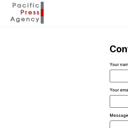
Con
Your na
Your ema
Messag