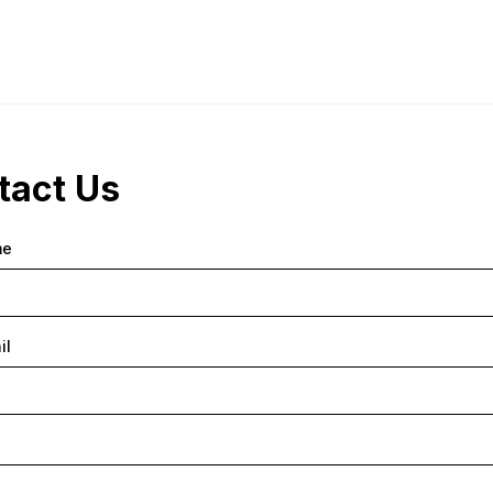
tact Us
me
il
e